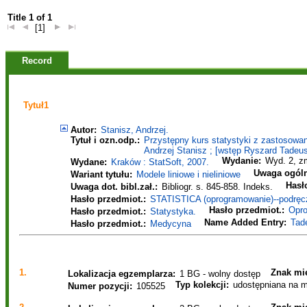
Title 1 of 1
[1]
Record
Tytuł1
Autor:
Stanisz, Andrzej.
Tytuł i ozn.odp.:
Przystępny kurs statystyki z zastosowan
Andrzej Stanisz ; [wstęp Ryszard Tadeus
Wydanie:
Wyd. 2, zm
Wydane:
Kraków : StatSoft, 2007.
Uwaga ogóln
Wariant tytułu:
Modele liniowe i nieliniowe
Hasł
Uwaga dot. bibl.zał.:
Bibliogr. s. 845-858. Indeks.
Hasło przedmiot.:
STATISTICA (oprogramowanie)--podręcz
Hasło przedmiot.:
Opr
Hasło przedmiot.:
Statystyka.
Name Added Entry:
Tad
Hasło przedmiot.:
Medycyna
1.
Znak mie
Lokalizacja egzemplarza:
1 BG - wolny dostęp
Typ kolekcji:
udostępniana na m
Numer pozycji:
105525