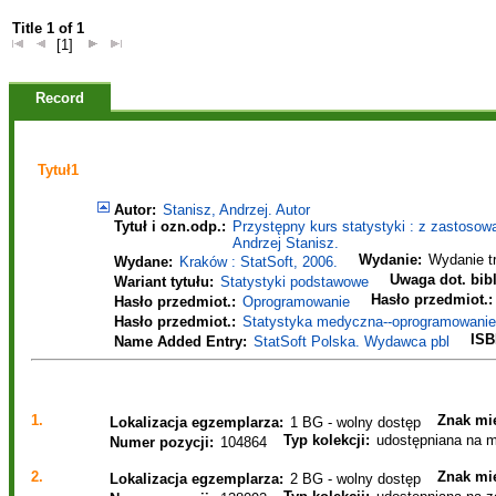
Title 1 of 1
[1]
Record
Tytuł1
Autor:
Stanisz, Andrzej. Autor
Tytuł i ozn.odp.:
Przystępny kurs statystyki : z zastoso
Andrzej Stanisz.
Wydanie:
Wydanie tr
Wydane:
Kraków : StatSoft, 2006.
Uwaga dot. bibl
Wariant tytułu:
Statystyki podstawowe
Hasło przedmiot.:
Hasło przedmiot.:
Oprogramowanie
Hasło przedmiot.:
Statystyka medyczna--oprogramowanie-
ISB
Name Added Entry:
StatSoft Polska. Wydawca pbl
1.
Znak mie
Lokalizacja egzemplarza:
1 BG - wolny dostęp
Typ kolekcji:
udostępniana na m
Numer pozycji:
104864
2.
Znak mie
Lokalizacja egzemplarza:
2 BG - wolny dostęp